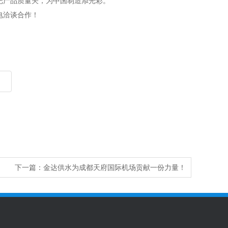
把产品质量关，为中国制造添光彩。
电洽谈合作！
下一篇：
金达供水为成都天府国际机场贡献一份力量！