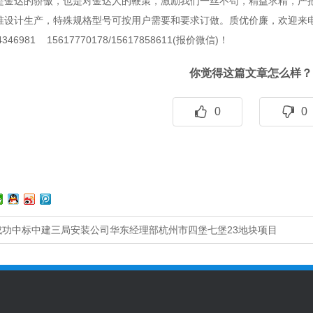
是金达的骄傲，也是对金达人的鞭策，激励我们一丝不苟，精益求精，严
准设计生产，特殊规格型号可按用户需要和要求订做。质优价廉，欢迎来
346981 15617770178/15617858611(报价微信)！
你觉得这篇文章怎么样？
0
0
成功中标中建三局安装公司华东经理部杭州市四堡七堡23地块项目