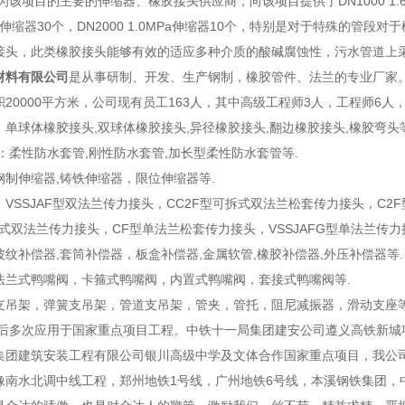
目的主要的伸缩器、橡胶接头供应商，向该项目提供了DN1000 1.6MPa橡
0MPa伸缩器30个，DN2000 1.0MPa伸缩器10个，特别是对于特殊
接头，此类橡胶接头能够有效的适应多种介质的酸碱腐蚀性，污水管道上
材料有限公司
是从事研制、开发、生产钢制，橡胶管件、法兰的专业厂家。
20000平方米，公司现有员工163人，其中高级工程师3人，工程师6人
单球体橡胶接头,双球体橡胶接头,异径橡胶接头,翻边橡胶接头,橡胶弯头
柔性防水套管,刚性防水套管,加长型柔性防水套管等.
制伸缩器,铸铁伸缩器，限位伸缩器等.
VSSJAF型双法兰传力接头，CC2F型可拆式双法兰松套传力接头，C2F
可拆式双法兰传力接头，CF型单法兰松套传力接头，VSSJAFG型单法兰传
纹补偿器,套筒补偿器，板盒补偿器,金属软管,橡胶补偿器,外压补偿器等.
法兰式鸭嘴阀，卡箍式鸭嘴阀，内置式鸭嘴阀，套接式鸭嘴阀等.
支吊架，弹簧支吊架，管道支吊架，管夹，管托，阻尼减振器，滑动支座等
后多次应用于国家重点项目工程。中铁十一局集团建安公司遵义高铁新城
集团建筑安装工程有限公司银川高级中学及文体合作国家重点项目，我公
像南水北调中线工程，郑州地铁1号线，广州地铁6号线，本溪钢铁集团，