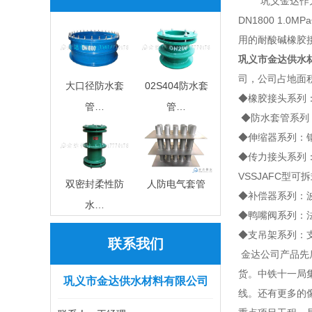
巩义金达作为该项
DN1800 1.
用的耐酸碱橡胶
巩义市金达供水
司，公司占地面积
大口径防水套
02S404防水套
◆橡胶接头系列：
管…
管…
◆防水套管系列：
◆伸缩器系列：钢
◆传力接头系列：
VSSJAFC型
双密封柔性防
人防电气套管
◆补偿器系列：波
水…
◆鸭嘴阀系列：
◆支吊架系列：
联系我们
金达公司产品先
货。中铁十一局
巩义市金达供水材料有限公司
线。还有更多的