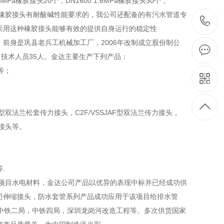
胶接头20个，DN1600 1.6MPa橡胶接头30个，
的管段对于橡胶接头有耐酸碱性能要求的，我公司还配备的有污水管道专
采用这种橡胶接头能够有效的提供自身运行的稳定性
前身是巩县老兵工机械加工厂，2006年改制成立股份制公
，技术人员35人。金达主要生产下列产品：
等；
型双法兰松套传力接头，C2F/VSSJAF型双法兰传力接头，
力接头等。
.
项目水电材料，金达公司产品以优异的表现中标并已经成功供
司伸缩接头，防水套管系列产品成功应用于该项目给排水管
中铁二局，中铁四局，深圳龙岗河改造工程等。多次供货国家