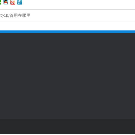
防水套管用在哪里
动态
工程案例
全国咨询热线
18537135
动态
工程案例一
联系人：王经理‬
动态
工程案例二
手机：18537135891