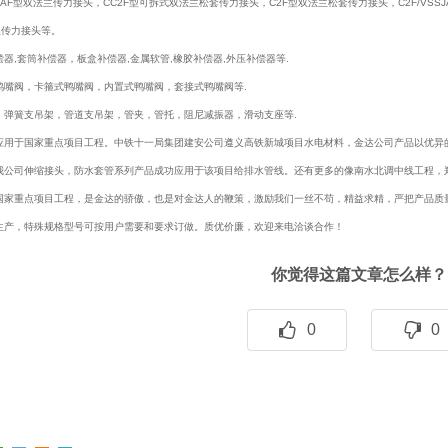
JAF型双法兰传力接头，CC2F型可拆式双法兰松套传力接头，C2F型双法兰松套传力接头，C2F/VSS
兰传力接头等。
器,套筒补偿器，板盒补偿器,金属软管,橡胶补偿器,外压补偿器等.
鸭嘴阀，卡箍式鸭嘴阀，内置式鸭嘴阀，套接式鸭嘴阀等.
，弹簧支吊架，管道支吊架，管夹，管托，阻尼减振器，滑动支座等.
应用于国家重点项目工程。中铁十一局集团建安公司遵义高铁新城项目水电材料，金达公司产品以优异
我公司伸缩接头，防水套管系列产品成功应用于该项目给排水管线。还有更多的像南水北调中线工程，
国家重点项目工程，是金达的骄傲，也是对金达人的鞭策，激励我们一丝不苟，精益求精，严把产品质
生产，特殊规格型号可按用户需要和要求订做。质优价廉，欢迎来电洽谈合作！
你觉得这篇文章怎么样？
0
0