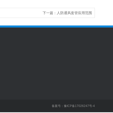
下一篇：
人防通风套管应用范围
891
备案号：
豫ICP备17026247号-4