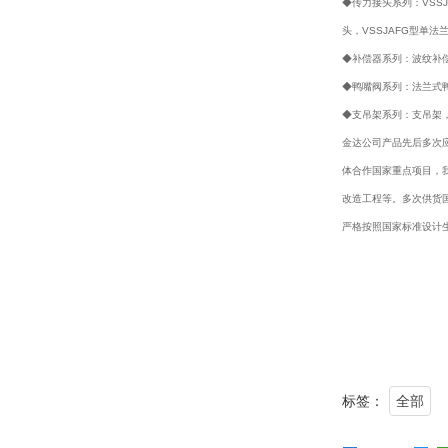
◆传力接头系列：VSS
头，VSSJAFG型单法
◆补偿器系列：波纹补偿
◆鸭嘴阀系列：法兰式
◆支吊架系列：支吊架
金达公司产品先后多次
体合作国家重点项目，
改造工程等。多次供货
严格按照国家标准设计
标签：
全部