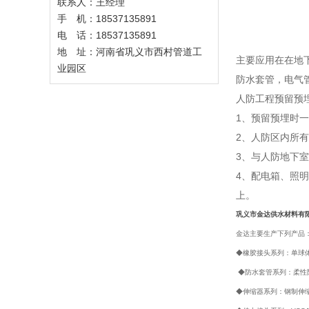
联系人：王经理
手 机：18537135891
电 话：18537135891
地 址：河南省巩义市西村管道工
主要应用在在地
业园区
防水套管，电气
人防工程预留预
1、预留预埋时
2、人防区内所
3、与人防地下
4、配电箱、照
上。
巩义市金达供水材料有
金达主要生产下列产品
◆橡胶接头系列：单球体
◆防水套管系列：柔性防
◆伸缩器系列：钢制伸缩