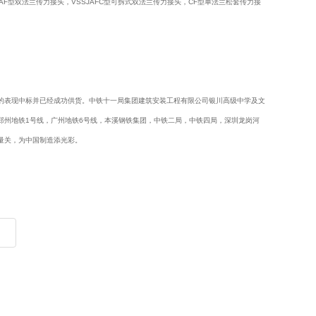
JAF型双法兰传力接头，VSSJAFC型可拆式双法兰传力接头，CF型单法兰松套传力接
的表现中标并已经成功供货。中铁十一局集团建筑安装工程有限公司银川高级中学及文
郑州地铁1号线，广州地铁6号线，本溪钢铁集团，中铁二局，中铁四局，深圳龙岗河
量关，为中国制造添光彩。