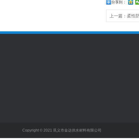
分享到：
上一篇：
柔性
关于我们
产品中心
新闻
公司简介
防水套管
伸缩接头
行业
Copyright © 2021 巩义市金达供水材料有限公司
企业文化
橡胶接头
传力接头
公司