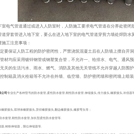
下室电气管道通过或进入人防室时，人防施工要求电气管道在分界处密闭
管道穿套管进入地下室，要么在进入地下室的电气管道穿剪力墙处焊防水
埋施工注意事项：
一定要保证人防工程的防护密闭性，严禁浇筑混凝土后在人防墙上擅自开
有管材均应采用镀锌钢管或钢塑复合管，不允许一、给排水、电气、通风预
室无关的生活污水、雨水、燃气、消防及其他无关管线不允许穿越人防围
明控制箱及消火栓箱等不允许在外墙、临空墙、防护密闭墙和密闭墙上暗
限公司
专业生产各种型号的防水套管,柔性防水套管,刚性防水套管,伸缩接头,传力接头,橡胶接头,补偿
：
橡胶接头,双球体橡胶接头,异径橡胶接头,翻边橡胶接头,橡胶弯头等；
水套管,刚性防水套管,加长型柔性防水套管等.
器,铸铁伸缩器，限位伸缩器等.