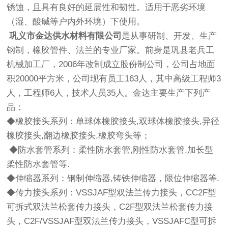
锈蚀，且具有良好的延展性和韧性。适用于恶劣环境
（湿、酸碱等户内外环境）下使用。
巩义市金达供水材料有限公司
是从事研制、开发、生产
钢制，橡胶管件、法兰的专业厂家。前身是巩县老兵工
机械加工厂，2006年改制成立股份制公司，公司占地面
积20000平方米，公司现有员工163人，其中高级工程师3
人，工程师6人，技术人员35人。金达主要生产下列产
品：
◆橡胶接头系列：单球体橡胶接头,双球体橡胶接头,异径
橡胶接头,翻边橡胶接头,橡胶弯头等；
◆防水套管系列：柔性防水套管,刚性防水套管,加长型
柔性防水套管等.
◆伸缩器系列：钢制伸缩器,铸铁伸缩器，限位伸缩器等.
◆传力接头系列：VSSJAF型双法兰传力接头，CC2F型
可拆式双法兰松套传力接头，C2F型双法兰松套传力接
头，C2F/VSSJAF型双法兰传力接头，VSSJAFC型可拆